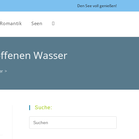
Den See voll genießen!
Romantik
Seen
Website-
Suche
offenen Wasser
umschalten
er
>
Suche: