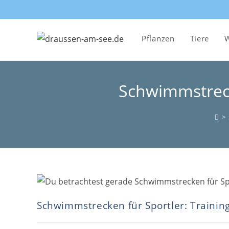
Zum
Inhalt
springen
Pflanzen
Tiere
W
Schwimmstreck
>
Schwimmstrecken für Sportler: Trainin