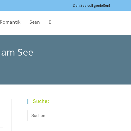
Den See voll genießen!
Romantik
Seen
Website-
Suche
n am See
umschalten
Suche: