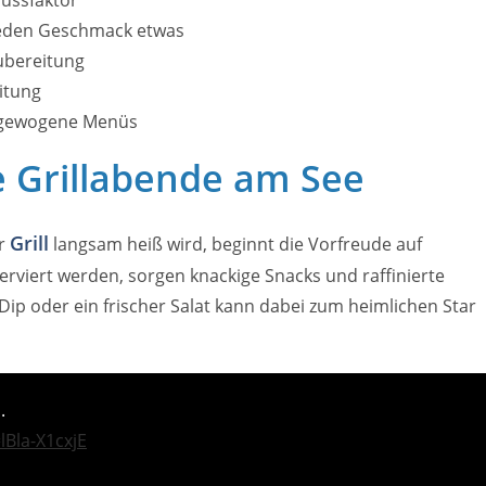
 jeden Geschmack etwas
ubereitung
itung
usgewogene Menüs
e Grillabende am See
Grill
er
langsam heiß wird, beginnt die Vorfreude auf
serviert werden, sorgen knackige Snacks und raffinierte
Dip oder ein frischer Salat kann dabei zum heimlichen Star
.
Bla-X1cxjE