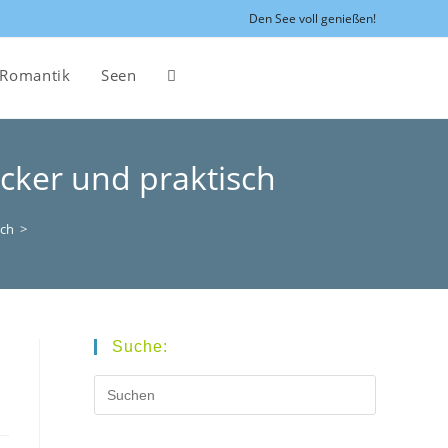
Den See voll genießen!
Romantik
Seen
Website-
Suche
ecker und praktisch
umschalten
sch
>
Suche: