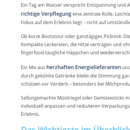
Ein Tag am Wasser verspricht Entspannung und Abe
richtige Verpflegung
eine zentrale Rolle. Leich
Fokus auf dem Erlebnis liegt – nicht auf umständ
Ob kurze Bootstour oder ganztägiges Picknick: Di
Kompakte Leckereien, die Hitze vertragen und oh
fingerfood-taugliche Häppchen und wiederverschl
herzhaften Energielieferanten
Ein Mix aus
und
durch gekühlte Getränke bleibt die Stimmung gara
schützen vor Verderb – besonders bei Milchprodu
Selbstgemachte Müsliriegel oder Gemüsesticks mit D
individuell anpassen und reduzieren Verpackungs
Erlebnis.
Das Wichtigste im Überblic