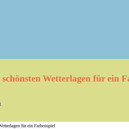
schönsten Wetterlagen für ein F
l
>