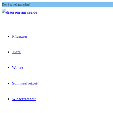
Den See voll genießen!
Zum
Inhalt
springen
Pflanzen
Tiere
Wetter
Sommerfreizeit
Winterfreizeit