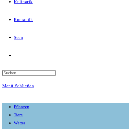
Kulinarik
Romantik
Seen
Website-
Suche
Menü
Schließen
umschalten
Pflanzen
Tiere
Wetter