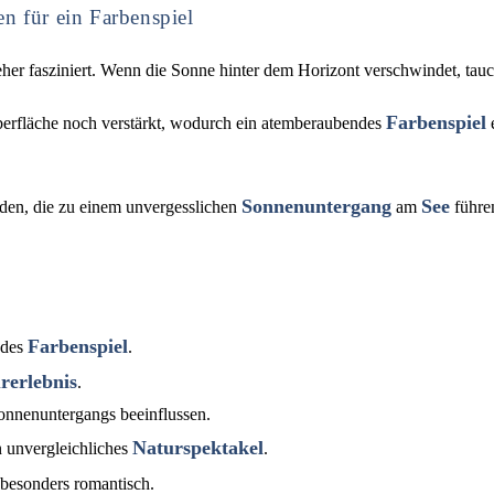
n für ein Farbenspiel
eher fasziniert. Wenn die Sonne hinter dem Horizont verschwindet, tau
Farbenspiel
berfläche noch verstärkt, wodurch ein atemberaubendes
e
Sonnenuntergang
See
den, die zu einem unvergesslichen
am
führe
Farbenspiel
ndes
.
rerlebnis
.
onnenuntergangs beeinflussen.
Naturspektakel
n unvergleichliches
.
besonders romantisch.