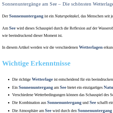
Sonnenuntergänge am See – Die schönsten Wetterlage
Sonnenuntergang
Der
ist ein
Naturspektakel
, das Menschen seit j
See
Am
wird dieses Schauspiel durch die Reflexion auf der Wassero
wie beeindruckend dieser Moment ist.
Wetterlagen
In diesem Artikel werden wir die verschiedenen
erkun
Wichtige Erkenntnisse
Wetterlage
Die richtige
ist entscheidend für ein beeindrucke
Sonnenuntergang
See
Natu
Ein
am
bietet ein einzigartiges
Verschiedene Wetterbedingungen können das Schauspiel des S
Sonnenuntergang
See
Die Kombination aus
und
schafft ei
See
Sonnenuntergang
Die Atmosphäre am
wird durch den