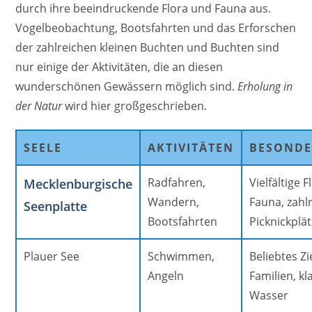
durch ihre beeindruckende Flora und Fauna aus.
Vogelbeobachtung, Bootsfahrten und das Erforschen
der zahlreichen kleinen Buchten und Buchten sind
nur einige der Aktivitäten, die an diesen
wunderschönen Gewässern möglich sind.
Erholung in
der Natur
wird hier großgeschrieben.
SEELE
AKTIVITÄTEN
BESONDE
Radfahren,
Vielfältige 
Mecklenburgische
Wandern,
Fauna, zahl
Seenplatte
Bootsfahrten
Picknickplä
Plauer See
Schwimmen,
Beliebtes Zi
Angeln
Familien, k
Wasser