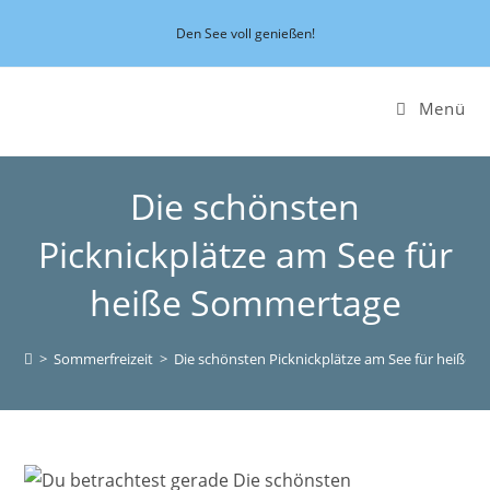
Zum
Den See voll genießen!
Inhalt
springen
Menü
Die schönsten
Picknickplätze am See für
heiße Sommertage
>
Sommerfreizeit
>
Die schönsten Picknickplätze am See für heiße