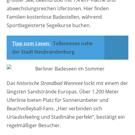
größter See, beeindruckt mit 7,4 km² Fläche und
abwechslungsreichen Uferzonen. Hier finden
Familien kostenlose Badestellen, während
Sportbegeisterte Segelkurse buchen.
Tipp zum Lesen:
Tollensesee nahe
der Stadt Neubrandenburg
Das
historische Strandbad Wannsee
lockt mit einem der
längsten Sandstrände Europas. Über 1.200 Meter
Uferlinie bieten Platz für Sonnenanbeter und
Beachvolleyball-Fans. „Hier verbinden sich
Urlaubsfeeling und Stadtnähe perfekt“, bestätigt ein
regelmäßiger Besucher.