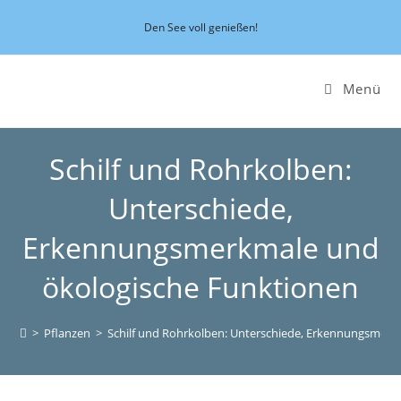
Zum
Den See voll genießen!
Inhalt
springen
Menü
Schilf und Rohrkolben:
Unterschiede,
Erkennungsmerkmale und
ökologische Funktionen
>
Pflanzen
>
Schilf und Rohrkolben: Unterschiede, Erkennungsmerk